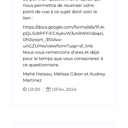
nous permettra de recenser votre
point de vue à ce sujet dont voici le
lien :
https://docs.google.com/forms/d/e/1FAI
pQLSc8PFFiFCAykvW3vnRWKIobqxL
0h0izssm_3lSV4w-
unGZUHw/viewform?usp=sf_link
Nous vous remercions d’ores et déjà
pour le temps que vous consacrerez à
ce questionnaire.
Mahé Hateau, Mélissa Gibon et Audrey
Martinez
12h30
12
Fév, 2024