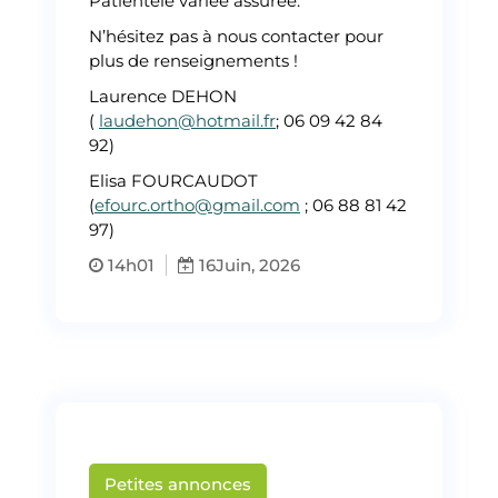
Patientèle variée assurée.
N’hésitez pas à nous contacter pour
plus de renseignements !
Laurence DEHON
(
laudehon@hotmail.fr
; 06 09 42 84
92)
Elisa FOURCAUDOT
(
efourc.ortho@gmail.com
; 06 88 81 42
97)
14h01
16
Juin, 2026
Petites annonces