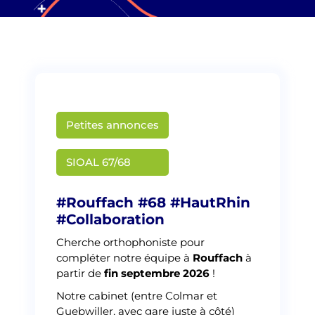
Petites annonces
Martin Creusat
SIOAL 67/68
#Rouffach #68 #HautRhin
#Collaboration
Cherche orthophoniste pour
compléter notre équipe à
Rouffach
à
partir de
fin septembre 2026
!
Notre cabinet (entre Colmar et
Guebwiller, avec gare juste à côté)