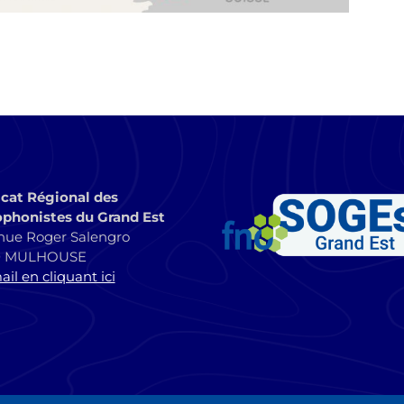
cat Régional des
phonistes du Grand Est
nue Roger Salengro
0 MULHOUSE
il en cliquant ici