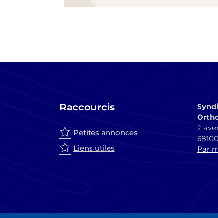
Raccourcis
Syndi
Ortho
2 ave
Petites annonces
6810
Liens utiles
Par ma