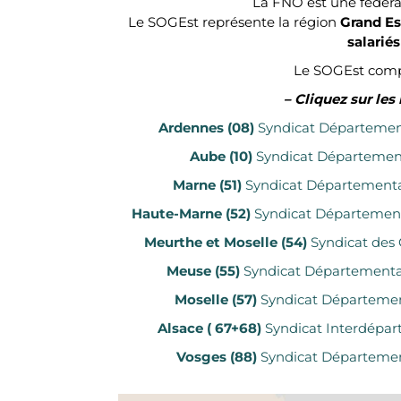
La FNO est une fédér
Le SOGEst représente la région
Grand Es
salarié
Le SOGEst com
– Cliquez sur les 
Ardennes (08)
Syndicat Département
Aube (10)
Syndicat Département
Marne (51)
Syndicat Départemental
Haute-Marne (52)
Syndicat Département
Meurthe et Moselle (54)
Syndicat des
Meuse (55)
Syndicat Départementa
Moselle (57)
Syndicat Départemen
Alsace ( 67+68)
Syndicat Interdépar
Vosges (88)
Syndicat Départemen