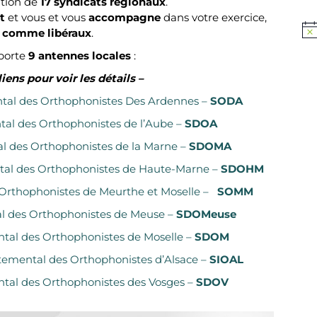
ation de
17 syndicats régionaux
.
t
et vous et vous
accompagne
dans votre exercice,
s comme libéraux
.
Not
porte
9 antennes locales
:
liens pour voir les détails –
al des Orthophonistes Des Ardennes –
SODA
al des Orthophonistes de l’Aube –
SDOA
 des Orthophonistes de la Marne –
SDOMA
al des Orthophonistes de Haute-Marne –
SDOHM
 Orthophonistes de Meurthe et Moselle –
SOMM
l des Orthophonistes de Meuse –
SDOMeuse
tal des Orthophonistes de Moselle –
SDOM
temental des Orthophonistes d’Alsace –
SIOAL
tal des Orthophonistes des Vosges –
SDOV