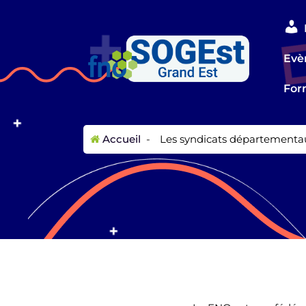
Evè
For
Accueil
-
Les syndicats départementa