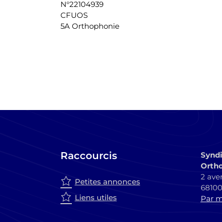
N°22104939
CFUOS
5A Orthophonie
Raccourcis
Syndi
Ortho
2 ave
Petites annonces
6810
Liens utiles
Par ma