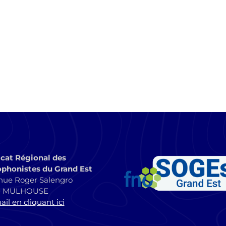
cat Régional des
phonistes du Grand Est
nue Roger Salengro
0 MULHOUSE
il en cliquant ici