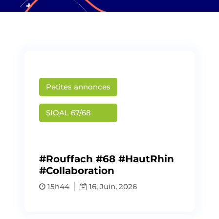
Petites annonces
SIOAL 67/68
Publié par
Martin Creusat
#Rouffach #68 #HautRhin
#Collaboration
15h44
16, Juin, 2026