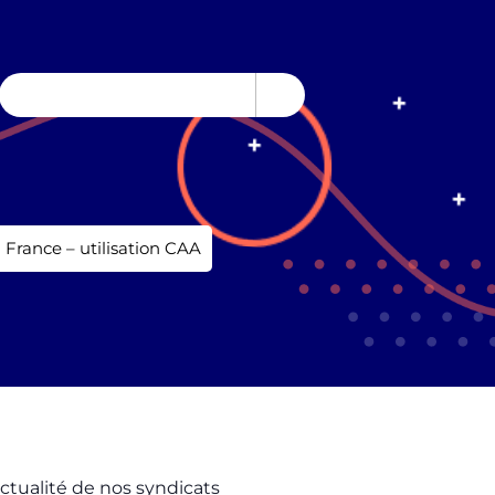
 France – utilisation CAA
actualité de nos syndicats