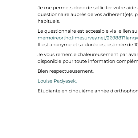
Je me permets donc de solliciter votre aide af
questionnaire auprès de vos adhérent(e)s, 
habituels.
Le questionnaire est accessible via le lien su
memoireortho.limesurvey.net/269881?lang=
Il est anonyme et sa durée est estimée de 1
Je vous remercie chaleureusement par avanc
disponible pour toute information complém
Bien respectueusement,
Louise Padyasek,
Etudiante en cinquième année d’orthophoni