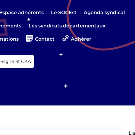
Espace adhérents
Le SOGEst
Agenda syndical
nements
Les syndicats départementaux
mations
Contact
Adhérer
-signe et CAA
L'