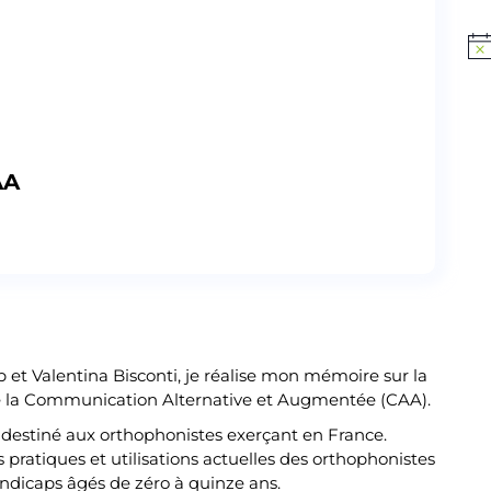
Not
Publié par
Martin Creusat
AA
et Valentina Bisconti, je réalise mon mémoire sur la
e la Communication Alternative et Augmentée (CAA).
e destiné aux orthophonistes exerçant en France.
es pratiques et utilisations actuelles des orthophonistes
ndicaps âgés de zéro à quinze ans.