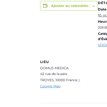
DÉT
Ajouter au calendrier
Date 
10, o
Heure
20h30
Caté
d’Év
SDOA
LIEU
DOMUS MEDICA
42 rue de la paix
TROYES
,
10000
France
+
Google Map