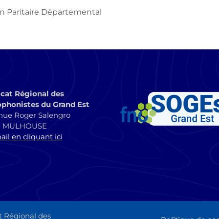
n Paritaire Départemental
cat Régional des
phonistes du Grand Est
nue Roger Salengro
0 MULHOUSE
il en cliquant ici
t Régional des