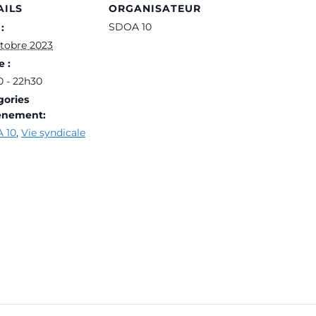
AILS
ORGANISATEUR
SDOA 10
:
ctobre 2023
 :
 - 22h30
gories
ènement:
 10
,
Vie syndicale