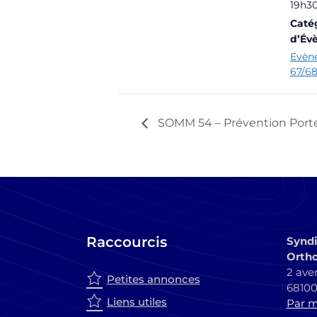
19h30
Caté
d’Év
Evèn
67/6
SOMM 54 – Prévention Porte
Raccourcis
Syndi
Ortho
2 ave
Petites annonces
6810
Liens utiles
Par ma