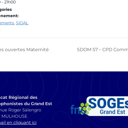
 - 21h00
gories
ènement:
ements
,
SIOAL
8
s ouvertes Maternité
SDOM 57 – CPD Commi
cat Régional des
phonistes du Grand Est
nue Roger Salengro
0 MULHOUSE
il en cliquant ici