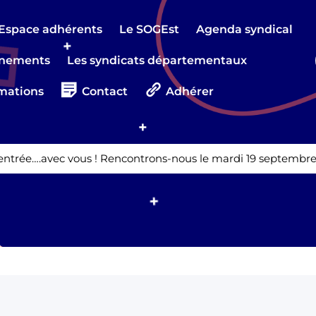
Espace adhérents
Le SOGEst
Agenda syndical
nements
Les syndicats départementaux
mations
Contact
Adhérer
entrée….avec vous ! Rencontrons-nous le mardi 19 septembre 