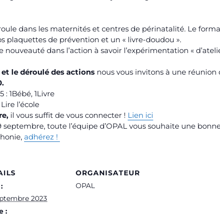
oule dans les maternités et centres de périnatalité. Le form
os plaquettes de prévention et un « livre-doudou ».
nouveauté dans l’action à savoir l’expérimentation « d’ateli
n et le déroulé des actions
nous vous invitons à une réunion
0.
 : 1Bébé, 1Livre
’école
re,
il vous suffit de vous connecter !
Lien ici
9 septembre, toute l’équipe d’
OPAL
vous souhaite une bonne 
phonie,
adhérez !
AILS
ORGANISATEUR
OPAL
:
eptembre 2023
 :