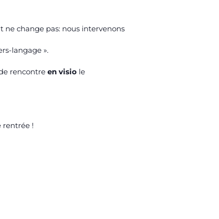
at ne change pas: nous intervenons
ers-langage ».
 de rencontre
en visio
le
rentrée !