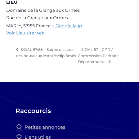
LIEU
Domaine de la Grange aux Ormes
Rue de la Grange aux Ormes
MARLY
,
57155
France
+ Google Map
Voir Lieu site web
SIOAL 67 – CPD /
SIOAL 67/68 – Soirée d’accueil
des nouveaux installés/diplômés
Commission Paritaire
Départemental
Raccourcis
Petites annonces
Liens utiles